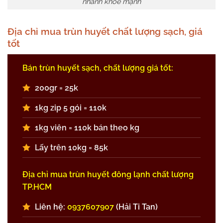
nhanh khỏe mạnh
Địa chỉ mua trùn huyết chất lượng sạch, giá
tốt
Bán trùn huyết sạch, chất lượng giá tốt:
200gr = 25k
1kg zip 5 gói = 110k
1kg viên = 110k bán theo kg
Lấy trên 10kg = 85k
Địa chỉ mua trùn huyết đông lạnh chất lượng
TP.HCM
Liên hệ:
0937607907
(Hải Ti Tan)