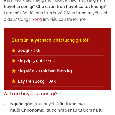
Rất nhiều khách hàng mới nuôi cá thắc mắc rằng
trùn
huyết là con gì? Cho cá ăn trùn huyết có tốt không?
Làm thế nào để mua trùn huyết? Mua trùng huyết sạch
ở đâu? Cùng
Fikong
tìm hiểu câu trả lời nhé!
Bán trùn huyết sạch, chất lượng giá tốt:
200gr = 25k
1kg zip 5 gói = 110k
1kg viên = 110k bán theo kg
Lấy trên 10kg = 85k
A. Trùn huyết là con gì?
Nguồn gốc
: Trùn huyết là
ấu trùng của
muỗi Chironomid
, được nhập khẩu từ Ucraina từ