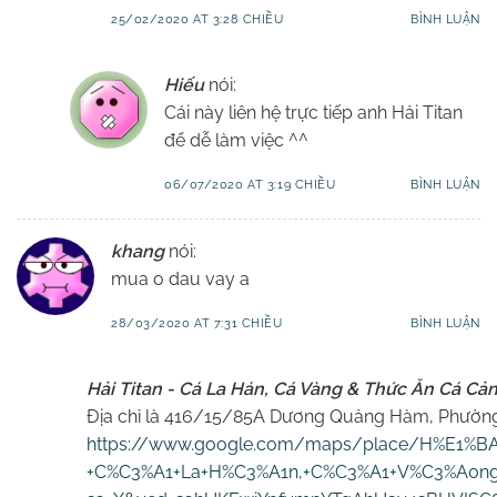
25/02/2020 AT 3:28 CHIỀU
BÌNH LUẬN
Hiếu
nói:
Cái này liên hệ trực tiếp anh Hải Titan
để dễ làm việc ^^
06/07/2020 AT 3:19 CHIỀU
BÌNH LUẬN
khang
nói:
mua o dau vay a
28/03/2020 AT 7:31 CHIỀU
BÌNH LUẬN
Hải Titan - Cá La Hán, Cá Vàng & Thức Ăn Cá Cả
Địa chỉ là 416/15/85A Dương Quảng Hàm, Phườn
https://www.google.com/maps/place/H%E1%BA%
+C%C3%A1+La+H%C3%A1n,+C%C3%A1+V%C3%A0ng+