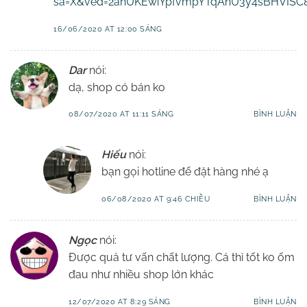
sa=X&ved=2ahUKEwiYpfvmpYTqAhU3y4sBHVIS
16/06/2020 AT 12:00 SÁNG
Dar
nói:
dạ, shop có bán ko
08/07/2020 AT 11:11 SÁNG
BÌNH LUẬN
Hiếu
nói:
bạn gọi hotline để đặt hàng nhé ạ
06/08/2020 AT 9:46 CHIỀU
BÌNH LUẬN
Ngọc
nói:
Được quả tư vấn chất lượng. Cá thì tốt ko ốm
đau như nhiều shop lớn khác
12/07/2020 AT 8:29 SÁNG
BÌNH LUẬN