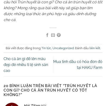
câu hỏi Trùn huyết là con gì? Cho cá ăn trùn huyết có tốt
không? Mong rằng qua bài viết này sẽ giúp bạn tìm
được những loại thức ăn phù hợp và giàu dinh dưỡng
cho cá.
Bài viết được đăng trong
Tin tức
,
Uncategorized
. Đánh dấu
liên kết
.
Cho cá ăn gì để lên màu
Mua tinh dầu có hóa đơn đỏ
đẹp đẻ nhiều tỉ lệ sinh sản
tại HAKU Farm
cao
20 BÌNH LUẬN TRÊN BÀI VIẾT “
TRÙN HUYẾT LÀ
CON GÌ? CHO CÁ ĂN TRÙN HUYẾT CÓ TỐT
KHÔNG?
”
Hải Titan
nói: