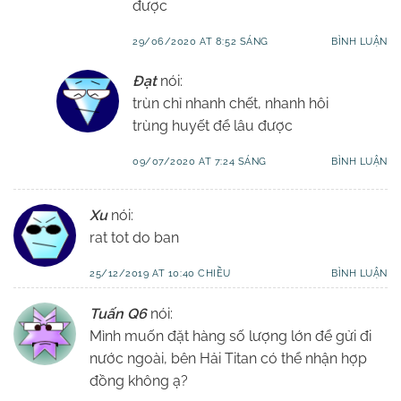
được
29/06/2020 AT 8:52 SÁNG
BÌNH LUẬN
Đạt
nói:
trùn chỉ nhanh chết, nhanh hôi
trùng huyết để lâu được
09/07/2020 AT 7:24 SÁNG
BÌNH LUẬN
Xu
nói:
rat tot do ban
25/12/2019 AT 10:40 CHIỀU
BÌNH LUẬN
Tuấn Q6
nói:
Mình muốn đặt hàng số lượng lớn để gửi đi
nước ngoài, bên Hải Titan có thể nhận hợp
đồng không ạ?