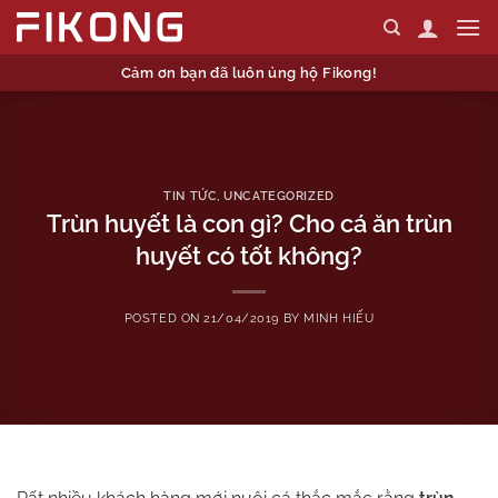
Skip
to
content
Cảm ơn bạn đã luôn ủng hộ Fikong!
TIN TỨC
,
UNCATEGORIZED
Trùn huyết là con gì? Cho cá ăn trùn
huyết có tốt không?
POSTED ON
21/04/2019
BY
MINH HIẾU