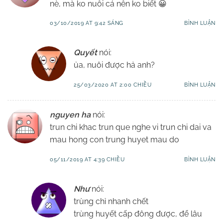
nè, mà ko nuôi cá nên ko biết 😀
03/10/2019 AT 9:42 SÁNG
BÌNH LUẬN
Quyết
nói:
ủa, nuôi được hả anh?
25/03/2020 AT 2:00 CHIỀU
BÌNH LUẬN
nguyen ha
nói:
trun chi khac trun que nghe vi trun chi dai va
mau hong con trung huyet mau do
05/11/2019 AT 4:39 CHIỀU
BÌNH LUẬN
Như
nói:
trùng chỉ nhanh chết
trùng huyết cấp đông được, để lâu