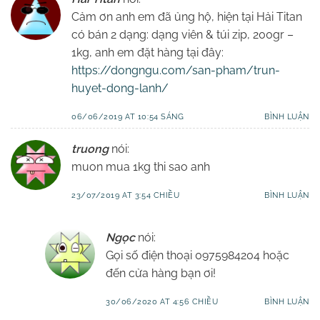
Cảm ơn anh em đã ủng hộ, hiện tại Hải Titan
có bán 2 dạng: dạng viên & túi zip, 200gr –
1kg, anh em đặt hàng tại đây:
https://dongngu.com/san-pham/trun-
huyet-dong-lanh/
06/06/2019 AT 10:54 SÁNG
BÌNH LUẬN
truong
nói:
muon mua 1kg thi sao anh
23/07/2019 AT 3:54 CHIỀU
BÌNH LUẬN
Ngọc
nói:
Gọi số điện thoại 0975984204 hoặc
đến cửa hàng bạn ơi!
30/06/2020 AT 4:56 CHIỀU
BÌNH LUẬN