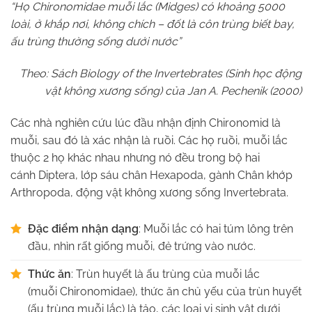
“Họ Chironomidae muỗi lắc (Midges) có khoảng 5000
loài, ở khắp nơi, không chích – đốt là côn trùng biết bay,
ấu trùng thường sống dưới nước”
Theo: Sách Biology of the Invertebrates (Sinh học động
vật không xương sống) của Jan A. Pechenik (2000)
Các nhà nghiên cứu lúc đầu nhận định Chironomid là
muỗi, sau đó là xác nhận là ruồi. Các họ ruồi, muỗi lắc
thuộc 2 họ khác nhau nhưng nó đều trong bộ hai
cánh Diptera, lớp sáu chân Hexapoda, gành Chân khớp
Arthropoda, động vật không xương sống Invertebrata.
Đặc điểm nhận dạng
: Muỗi lắc có hai túm lông trên
đầu, nhìn rất giống muỗi, đẻ trứng vào nước.
Thức ăn
: Trùn huyết là ấu trùng của muỗi lắc
(muỗi Chironomidae), thức ăn chủ yếu của trùn huyết
(ấu trùng muỗi lắc) là tảo, các loại vi sinh vật dưới