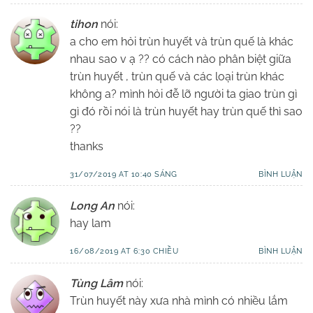
tihon
nói:
a cho em hỏi trùn huyết và trùn quế là khác
nhau sao v ạ ?? có cách nào phân biệt giữa
trùn huyết , trùn quế và các loại trùn khác
không a? mình hỏi đễ lỡ người ta giao trùn gì
gì đó rồi nói là trùn huyết hay trùn quế thì sao
??
thanks
31/07/2019 AT 10:40 SÁNG
BÌNH LUẬN
Long An
nói:
hay lam
16/08/2019 AT 6:30 CHIỀU
BÌNH LUẬN
Tùng Lâm
nói:
Trùn huyết này xưa nhà mình có nhiều lắm