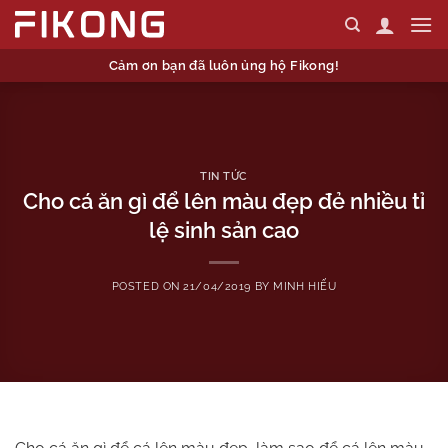
Skip
to
content
Cảm ơn bạn đã luôn ủng hộ Fikong!
TIN TỨC
Cho cá ăn gì để lên màu đẹp đẻ nhiều tỉ
lệ sinh sản cao
POSTED ON
21/04/2019
BY
MINH HIẾU