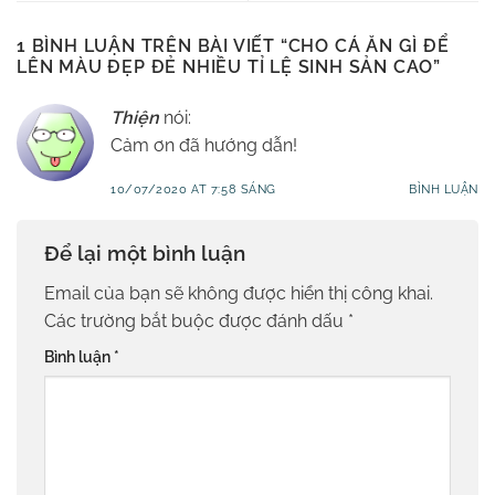
1 BÌNH LUẬN TRÊN BÀI VIẾT “
CHO CÁ ĂN GÌ ĐỂ
LÊN MÀU ĐẸP ĐẺ NHIỀU TỈ LỆ SINH SẢN CAO
”
Thiện
nói:
Cảm ơn đã hướng dẫn!
10/07/2020 AT 7:58 SÁNG
BÌNH LUẬN
Để lại một bình luận
Email của bạn sẽ không được hiển thị công khai.
Các trường bắt buộc được đánh dấu
*
Bình luận
*