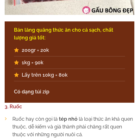
Bán lăng quăng thức ăn cho cá sạch, chất
lượng giá tốt:
200gr = 20k
1kg = 90k
Lấy trên 10kg = 80k
Có dạng túi zip
3. Ruốc
Ruốc hay còn gọi là
tép nhỏ
là loại thức ăn khá quen
thuộc, dễ kiếm và giá thành phải chăng rất quen
thuộc với những người nuôi cá.