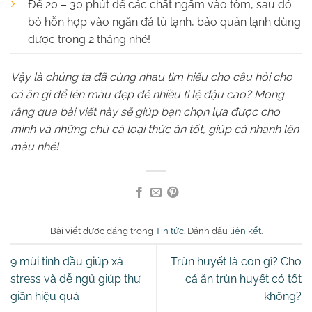
Để 20 – 30 phút để các chất ngấm vào tôm, sau đó
bỏ hỗn hợp vào ngăn đá tủ lạnh, bảo quản lạnh dùng
được trong 2 tháng nhé!
Vậy là chúng ta đã cùng nhau tìm hiểu cho câu hỏi cho
cá ăn gì để lên màu đẹp đẻ nhiều tỉ lệ đậu cao? Mong
rằng qua bài viết này sẽ giúp bạn chọn lựa được cho
mình và những chú cá loại thức ăn tốt, giúp cá nhanh lên
màu nhé!
Bài viết được đăng trong
Tin tức
. Đánh dấu
liên kết
.
9 mùi tinh dầu giúp xả
Trùn huyết là con gì? Cho
stress và dễ ngủ giúp thư
cá ăn trùn huyết có tốt
giãn hiệu quả
không?