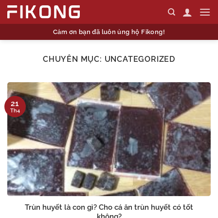
Skip
to
content
Cảm ơn bạn đã luôn ủng hộ Fikong!
CHUYÊN MỤC:
UNCATEGORIZED
21
Th4
Trùn huyết là con gì? Cho cá ăn trùn huyết có tốt
không?