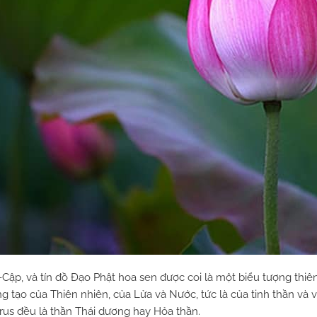
Cập, và tín đồ Đạo Phật hoa sen được coi là một biểu tượng thiên
g tạo của Thiên nhiên, của Lửa và Nước, tức là của tinh thần và v
orus đều là thần Thái dương hay Hỏa thần.