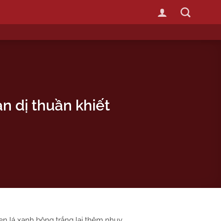
ản dị thuần khiết
sen lá xanh bông trắng lại thêm nhụy