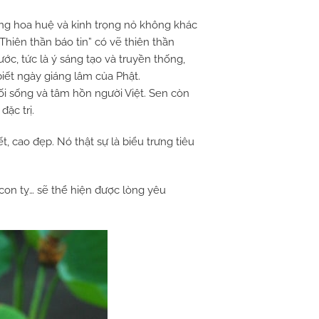
ng hoa huệ và kinh trọng nỏ không khác
Thiên thần báo tin” có vẽ thiên thần
ớc, tức là ý sáng tạo và truyền thống,
iết ngày giáng lâm của Phật.
 lối sống và tâm hồn người Việt. Sen còn
ặc trị.
, cao đẹp. Nó thật sự là biểu trưng tiêu
on tỵ… sẽ thể hiện được lòng yêu