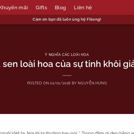
Khuyến mãi
Gifts
Blog
Liên hệ
Cảm ơn bạn đã luôn ủng hộ Fikong!
Ý NGHĨA CÁC LOÀI HOA
sen loài hoa của sự tinh khôi gi
POSTED ON
02/01/2018
BY
NGUYỄN HƯNG
người Việt ta. Người ta thường hay nói: ” Trong đầm gì đẹp bằng 