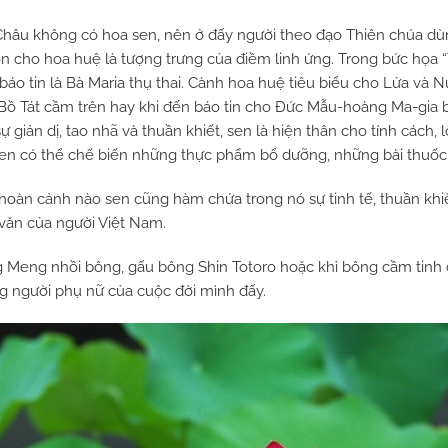
hâu không có hoa sen, nên ở đấy người theo đạo Thiên chúa dù
còn cho hoa huệ là tượng trưng của điềm linh ứng. Trong bức họa “
báo tin là Bà Maria thụ thai. Cành hoa huệ tiêu biểu cho Lửa và Nư
Bồ Tát cầm trên hay khi đến báo tin cho Đức Mẫu-hoàng Ma-gia b
 giản dị, tao nhã và thuần khiết, sen là hiện thân cho tính cách,
 sen có thể chế biến những thực phẩm bổ dưỡng, những bài thuốc đ
hoàn cảnh nào sen cũng hàm chứa trong nó sự tinh tế, thuần khiết
văn của người Việt Nam.
eng nhồi bông, gấu bông Shin Totoro hoặc khỉ bông cầm tinh c
g người phụ nữ của cuộc đời mình đấy.