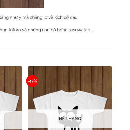
dáng như ý mà chẳng lo về kích cỡ đâu.
thun totoro và những con bồ hóng sasuwatari ….
-47%
HẾT HÀNG