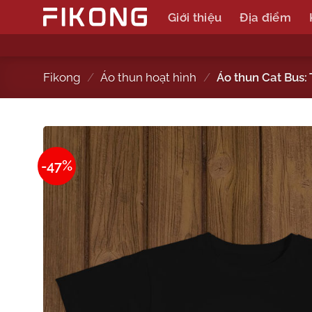
Skip
Giới thiệu
Địa điểm
to
content
Fikong
/
Áo thun hoạt hình
/
Áo thun Cat Bus: 
-47%