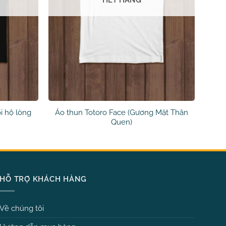
HẾT HÀNG
i hộ lòng
Áo thun Totoro Face (Gương Mặt Thân
Quen)
HỖ TRỢ KHÁCH HÀNG
Về chúng tôi