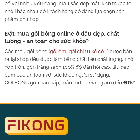
cổ với nhiều kiểu dáng, màu sắc đẹp mắt, kích thước to
nhỏ khác nhau để khách hàng dễ dàng lựa chọn sản
phẩm phù hợp.
Đặt mua gối bông online ở đâu đẹp, chất
lượng - an toàn cho sức khỏe?
Các mẫu gối bông (
gối ôm
,
gối chữ u kê cổ
,..) được bán
ra tại shop đều được làm bằng chất liệu chất lượng, nhồi
xốp tròn, gòn trắng sạch 100% độ đàn hồi cao, lâu xẹp,
đảm bảo an toàn với sức khỏe người sử dụng.
GỐI BÔNG gòn cao cấp, mẫu mới lạ mắt, giảm đến ❷❺%