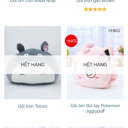
Gối ôm chó Shiba Nhật
Gối tròn gấu Brown
Được xếp
hạng
5
5
sao
-10%
HẾT HÀNG
HẾT HÀNG
Gối ôm đút tay Pokemon
Gối tròn Totoro
Jigglypuff