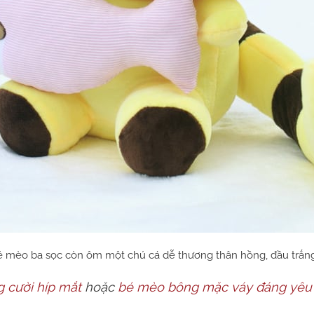
é mèo ba sọc còn ôm một chú cá dễ thương thân hồng, đầu trắng
 cười híp mắt
hoặc
bé mèo bông mặc váy đáng yêu