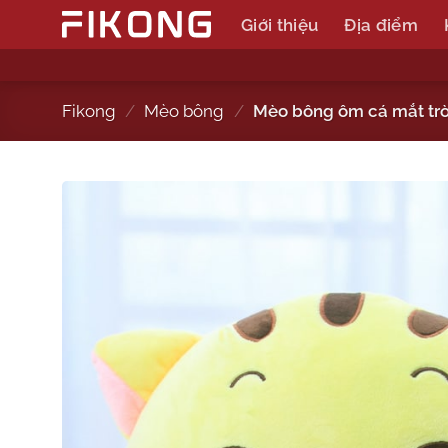
Skip
Giới thiệu
Địa điểm
to
content
Fikong
/
Mèo bông
/
Mèo bông ôm cá mắt tr