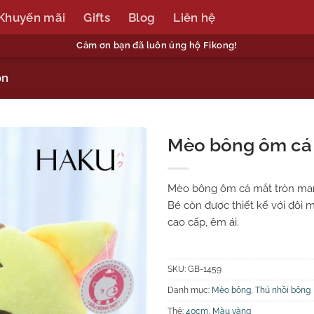
Khuyến mãi
Gifts
Blog
Liên hệ
Cảm ơn bạn đã luôn ủng hộ Fikong!
òn
Mèo bông ôm cá 
Mèo bông ôm cá mắt tròn man
Bé còn được thiết kế với đôi m
cao cấp, êm ái.
SKU:
GB-1459
Danh mục:
Mèo bông
,
Thú nhồi bông
Thẻ:
40cm
,
Màu vàng