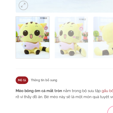
Mô tả
Thông tin bổ sung
Mèo bông ôm cá mắt tròn
nằm trong bộ sưu tập
gấu b
rỡ vì thấy đồ ăn. Bé mèo này sẽ là một món quà tuyệt vờ