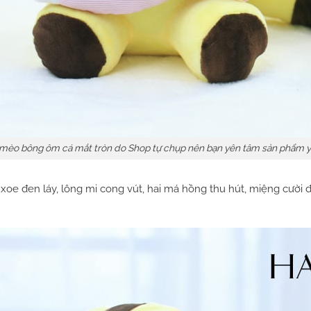
 mèo bông ôm cá mắt tròn do Shop tự chụp nên bạn yên tâm sản phẩm y 
oe đen láy, lông mi cong vút, hai má hồng thu hút, miệng cười đá